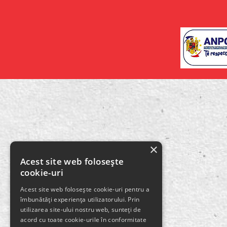
×
Acest site web folosește
cookie-uri
Acest site web folosește cookie-uri pentru a
îmbunătăți experiența utilizatorului. Prin
utilizarea site-ului nostru web, sunteți de
acord cu toate cookie-urile în conformitate