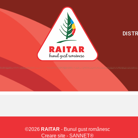
DISTR
©
2026
RAITAR
- Bunul gust românesc
Creare site -
SANNET®