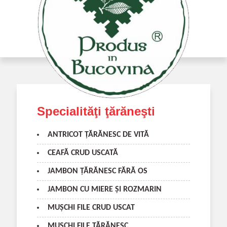
Specialităţi ţărăneşti
ANTRICOT ŢĂRĂNESC DE VITĂ
CEAFĂ CRUD USCATĂ
JAMBON ŢĂRĂNESC FĂRĂ OS
JAMBON CU MIERE ŞI ROZMARIN
MUŞCHI FILE CRUD USCAT
MUŞCHI FILE ŢĂRĂNESC